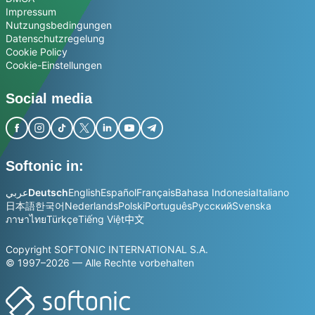
Impressum
Nutzungsbedingungen
Datenschutzregelung
Cookie Policy
Cookie-Einstellungen
Social media
Softonic in:
عربي
Deutsch
English
Español
Français
Bahasa Indonesia
Italiano
日本語
한국어
Nederlands
Polski
Português
Русский
Svenska
ภาษาไทย
Türkçe
Tiếng Việt
中文
Copyright SOFTONIC INTERNATIONAL S.A.
© 1997–2026 — Alle Rechte vorbehalten