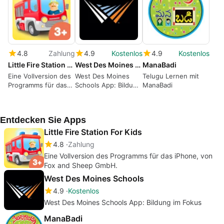
4.8
Zahlung
4.9
Kostenlos
4.9
Kostenlos
Little Fire Station For Kids
West Des Moines Schools
ManaBadi
Eine Vollversion des
West Des Moines
Telugu Lernen mit
Programms für das
Schools App: Bildung
ManaBadi
iPhone, von Fox and
im Fokus
Sheep GmbH.
Entdecken Sie Apps
Little Fire Station For Kids
4.8
Zahlung
Eine Vollversion des Programms für das iPhone, von
Fox and Sheep GmbH.
West Des Moines Schools
4.9
Kostenlos
West Des Moines Schools App: Bildung im Fokus
ManaBadi