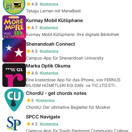
4.9
Kostenlos
Telugu Lernen mit ManaBadi
Kurmay Mobil Kütüphane
4.7
Kostenlos
Kurmay Mobil Kütüphane: Ihre digitale Bibliothek
Shenandoah Connect
4.5
Kostenlos
Campus-App für Shenandoah University
Marka Optik Okuma
4.9
Kostenlos
Eine kostenlose App für das iPhone, von FERNUS
BILISIM HIZMETLERI EGI.DAN. ve TIC.LTD.STI..
ChordU - get chords notes
5
Kostenlos
ChordU: Der ultimative Begleiter für Musiker
SPCC Navigate
4.5
Kostenlos
Campus-App für South Piedmont Community College